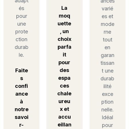
adapt
ances
La
és
varié
moq
pour
es et
uette
une
mode
, un
prote
rne
choix
ction
tout
parfa
durab
en
it
le.
garan
pour
tissan
des
Faite
t une
espa
s
durab
ces
confi
ilité
chale
ance
exce
ureu
à
ption
x et
notre
nelle.
accu
savoi
Idéal
eillan
r-
pour