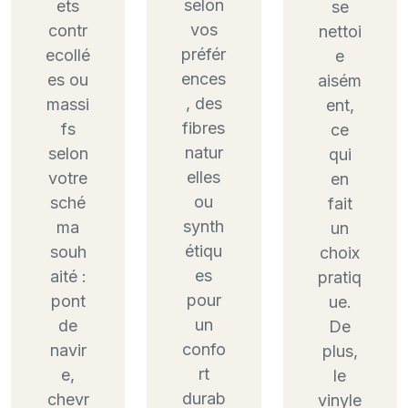
selon
ets
se
vos
contr
nettoi
préfér
ecollé
e
ences
es ou
aisém
, des
massi
ent,
fibres
fs
ce
natur
selon
qui
elles
votre
en
ou
sché
fait
synth
ma
un
étiqu
souh
choix
es
aité :
pratiq
pour
pont
ue.
un
de
De
confo
navir
plus,
rt
e,
le
durab
chevr
vinyle