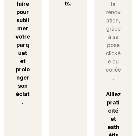
ts.
faire
la
pour
rénov
subli
ation,
mer
grâce
votre
à sa
parq
pose
uet
clické
et
e ou
prolo
collée
nger
.
son
éclat
Alliez
.
prati
cité
et
esth
étis