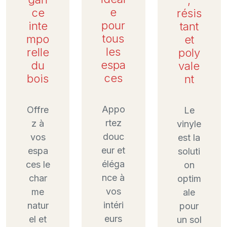
e
ce
résis
pour
inte
tant
tous
mpo
et
les
relle
poly
espa
du
vale
ces
bois
nt
Appo
Offre
Le
rtez
z à
vinyle
douc
vos
est la
eur et
espa
soluti
éléga
ces le
on
nce à
char
optim
vos
me
ale
intéri
natur
pour
eurs
el et
un sol