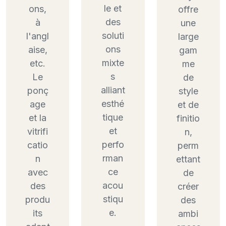
le et
ons,
offre
des
à
une
soluti
l'angl
large
ons
aise,
gam
mixte
etc.
me
s
Le
de
alliant
ponç
style
esthé
age
et de
tique
et la
finitio
et
vitrifi
n,
perfo
catio
perm
rman
n
ettant
ce
avec
de
acou
des
créer
stiqu
produ
des
e.
its
ambi