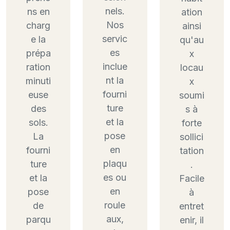
nels.
ns en
ation
Nos
charg
ainsi
servic
e la
qu'au
es
prépa
x
inclue
ration
locau
nt la
minuti
x
fourni
euse
soumi
ture
des
s à
et la
sols.
forte
pose
La
sollici
en
fourni
tation
plaqu
ture
.
es ou
et la
Facile
en
pose
à
roule
de
entret
aux,
parqu
enir, il