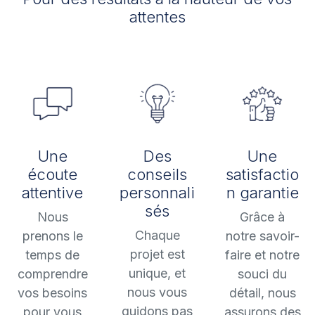
attentes
Une
Des
Une
écoute
conseils
satisfactio
attentive
personnali
n garantie
sés
Nous
Grâce à
Chaque
prenons le
notre savoir-
projet est
temps de
faire et notre
unique, et
comprendre
souci du
nous vous
vos besoins
détail, nous
guidons pas
pour vous
assurons des