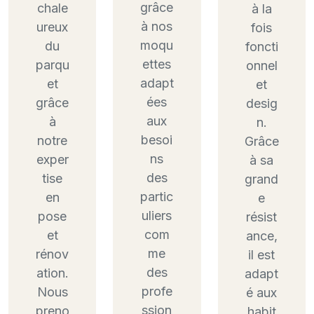
grâce
chale
à la
à nos
ureux
fois
moqu
du
foncti
ettes
parqu
onnel
adapt
et
et
ées
grâce
desig
aux
à
n.
besoi
notre
Grâce
ns
exper
à sa
des
tise
grand
partic
en
e
uliers
pose
résist
com
et
ance,
me
rénov
il est
des
ation.
adapt
profe
Nous
é aux
ssion
preno
habit